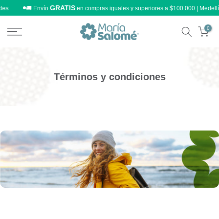
GRATIS
s
🚚 Envío
en compras iguales y superiores a $100.000 | Medellín 
Ir
al
contenido
0
Términos y condiciones