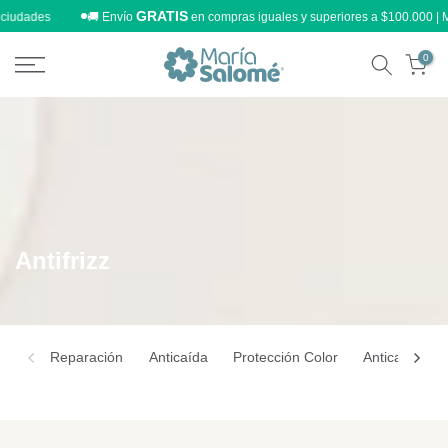
GRATIS
ciudades
🚚 Envío
en compras iguales y superiores a $100.000 | Me
Ir
al
contenido
0
Antifrizz
Reparación
Anticaída
Protección Color
Anticaspa